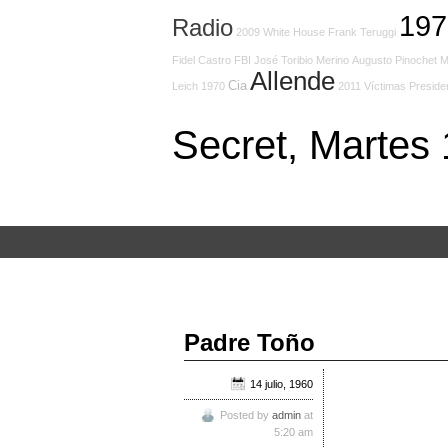
197
Radio
2009
White House
Frank Teruggi
Fidel Castro
FBI
José Toribio Merino
Augusto Pinochet
M
Allende
Cia
Leich
1970
2011
Víctimas
Preside
Secret, Martes
Padre Toño
14 julio, 1960
Posted by
admin
at
5:20 am