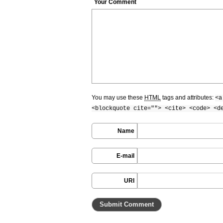
Your Comment
You may use these
HTML
tags and attributes:
<a
<blockquote cite=""> <cite> <code> <d
Name
E-mail
URI