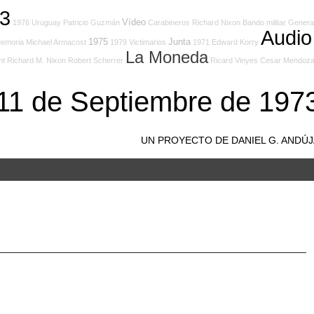
3
Vídeo
1976
Uruguay
Patricio Guzmán
Carabineros
Richard Nixon
Bando militar
Genera
Audio
1975
Junta
emoria
Michael Armacost
1979
Victimarios
1971
Edward Korry
La Moneda
nt Richard M. Nixon
Robert Scherrer
Ricard Vinyes
Cesar Mendoz
 11 de Septiembre de 197
UN PROYECTO DE DANIEL G. ANDÚ