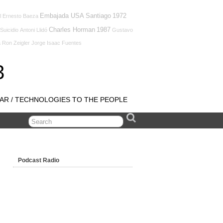
Embajada USA Santiago
1972
l Ernesto Baeza
Charles Horman
1987
Suicidio
Antoni Llidó
Gustavo
a
Ron Zeigler
Jorge Isaac Fuentes
3
JAR / TECHNOLOGIES TO THE PEOPLE
Podcast Radio