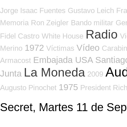
Jorge Isaac Fuentes
Gustavo Leich
Fra
Memoria
Ron Zeigler
Bando militar
Gen
Radio
Fidel Castro
White House
Vi
1972
Vídeo
Merino
Víctimas
Carabi
Embajada USA Santiag
Armacost
Aud
La Moneda
Junta
2009
1975
Augusto Pinochet
President Ric
Secret, Martes 11 de Se